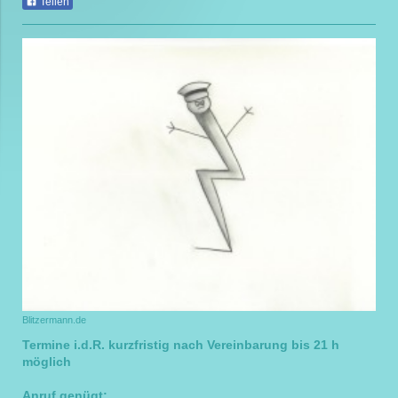
Teilen
Blitzermann.de
Termine i.d.R. kurzfristig nach Vereinbarung bis 21 h
möglich
Anruf genügt: