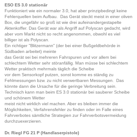
ESO ES 3.0 stationär
Funktioniert wie ein normaler 3.0, hat aber prinzipbedingt keine
Fehlerquellen beim Aufbau. Das Gerät steckt meist in einer oliven
Box, die ungefähr so groß ist wie drei aufeinandergestapelte
Aktenkoffer. Das Gerät war als Angriff auf Polyscan gedacht, wird
aber vom Markt nicht so recht angenommen, obwohl es viel
billiger ist als Polyscan.
Ein richtiger "Blitzermann" (der bei einer Bußgeldbehörde in
Südbaden arbeitet) meinte
das Gerät sei bei mehreren Fahrspuren und vor allem bei
schlechtem Wetter sehr störanfällig. Man müsse bei schlechtem
Wetter praktisch mehrmals täglich die Scheibe
vor dem Sensorkopf putzen, sonst komme es ständig zu
Fehlmessungen bzw. zu nicht verwertbaren Messungen. Das
könnte dann die Ursache für die geringe Verbreitung sein.
Technisch kann man beim ES 3.0 stationär bei sauberer Scheibe
und schönem Wetter
meist nicht wirklich viel machen. Aber es bleiben immer die
Möglichkeiten, Verfahrensfehler zu finden oder im Falle eines
Fahrverbotes sämtliche Strategien zur Fahrverbotsvermeidung
durchzuexerzieren.
Dr. Riegl FG 21 P (Handlaserpistole)