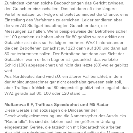
Zumindest können solche Beobachtungen das Gericht zwingen,
den Gutachter einzuschalten. Das hat dann oft eine längere
Verfahrensdauer zur Folge und bietet zumindest die Chance, eine
Einstellung des Verfahrens zu erreichen. Leider tendieren aber
die vom AG Stuttgart beauftragten Gutachter dazu, die
Messungen zu halten. Wenn beispielsweise der Betroffene sicher
ist 100 gesehen zu haben -aber für 80 geblitzt wurde erklärt der
Gutachter sich dies so: Es folgen mehrere WVZ hintereinander
die den Betroffenen zunächst auf 120 dann auf 100 und dann auf
80 runterbremsen sollen. Der Betroffene hat dann aus Sicht der
Gutachter- wenn er kein Lügner ist- gedanklich das vorletzte
Schild (100) abgespeichert und nicht das letzte (80)-wo er geblitzt
wird.
Aus Norddeutschland wird i.Ü. ein älterer Fall berichtet, in dem
der Anbindungsrechner gar nicht geschaltet gewesen sein soll,
aber Traffipax fröhlich auf 80 eingestellt geblitzt habe -egal ob das
WVZ gerade auf 80, 100 oder 120 stand.....
Multanova 6 F, Traffipax Speedophot und M5 Radar
Diese Geräte sind sozusagen die Dinosaurier der
Geschwindigkeitsmessung und die Namensgeber des Ausdrucks
"Radarfalle". Es sind die letzten noch im größerem Umfang
eingesetzten Geräte, die tatsächlich mit Radartechnik arbeiten.
Hier gibt es prinzipbedingt immer bessere Ansätze die Messung