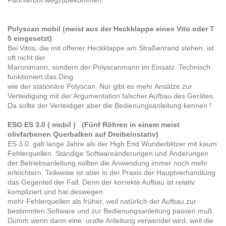
Fahrverbot wegzubekommen.
Polyscan mobil (meist aus der Heckklappe eines Vito oder T
5 eingesetzt)
Bei Vitos, die mit offener Heckklappe am Straßenrand stehen, ist
oft nicht der
Maronimann, sondern der Polyscanmann im Einsatz. Technisch
funktioniert das Ding
wie der stationäre Polyscan. Nur gibt es mehr Ansätze zur
Verteidigung mit der Argumentation falscher Aufbau des Gerätes.
Da sollte der Verteidiger aber die Bedienungsanleitung kennen !
ESO ES 3.0 ( mobil ) (Fünf Röhren in einem meist
olivfarbenen Querbalken auf Dreibeinstativ)
ES 3.0 galt lange Jahre als der High End Wunderblitzer mit kaum
Fehlerquellen. Ständige Softwareänderungen und Änderungen
der Betriebsanleitung sollten die Anwendung immer noch mehr
erleichtern. Teilweise ist aber in der Praxis der Hauptverhandlung
das Gegenteil der Fall. Denn der korrekte Aufbau ist relativ
kompliziert und hat deswegen
mehr Fehlerquellen als früher, weil natürlich der Aufbau zur
bestimmten Software und zur Bedienungsanleitung passen muß.
Dumm wenn dann eine uralte Anleitung verwendet wird, weil die