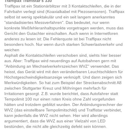
Traffipax Traffistar s 330
Traffipax ist ein Stationärblitzer mit 3 Kontaktschleifen, die in der
Fahrbahn verlegt sind (Koaxialkabel mit Piezosensoren). Traffipax
selbst ist wenig spektakulär und ein seit langem anerkanntes
"standadisiertes Messverfahren". Das bedeutet, nur wenn
konkrete Meßfehleranhaltspunkte vorgetragen werden, muss das
Gericht den Gutachter einschalten. Auch wenn in Internetforen
anderes zu lesen ist: Die Fehlerquote ist bei Traffipax nicht
besonders hoch. Nur wenn durch starken Schwerlastverkehr und
weichen
Asphalt die Kontaktschleifen verschoben sind, siehts hier besser
aus. Aber: Traffipax wird neuerdings auf Autobahnen gern mit
"Anbindung an Wechselverkehrszeichen WVZ" verwendet. Das
heisst, das Gerät wird mit den veränderbaren Leuchtschildern für
Höchstgeschwindigkeitsanzeige verknüpft. Und dann zeigen sich
Merkwürdigkeiten. So hat zum Beispiel der Streckenabschnitt A8
zwischen Stuttgarter Kreuz und Möhringen mehrfach für
Irritationen gesorgt. Z.B. wurde berichtet, dass Autofahrer statt
Tempolimit 100 nur einen roten Kreis ohne Zahl vorgefunden
hätten und trotzdem geblitzt wurden. Der Anbindungsrechner der
WVZ (das einstellbare Tempolimitschild) und Traffistar verbindet,
kann jedenfalls die WVZ nicht sehen. Hier wird allerdings
argumentiert, dass die WVZ aus einer Vielzahl von LED
bestünden, die nicht alle gleichzeitig defekt sein können.