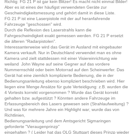
Richtig: FG 21 P ist gar kein Blitzer! Es macht nicht einmal Bilder!
Aber es ist eines der häufigst verwendeten Geräte zur
Geschwindigkeitsmessung und gehört damit in diese Liste.
FG 21 P ist eine Laserpistole mit der auf heranfahrende
Fahrzeuge "geschossen" wird.
Durch die Reflexion des Laserstrahls kann die
Fahrgeschwindigkeit exakt gemessen werden. FG 21 P ersetzt
die älteren "Radarpistolen".
Interessanterweise wird das Gerät im Ausland mit eingebauter
Kamera verkauft. Nur in Deutschland verwendet man es ohne
Kamera und zielt stattdessen mit einer Visiereinrichtung wie
weiland John Wayne auf seine Gegner auf das vordere
Nummernschild oder beim Motorrad auf den Scheinwerfer. Das
Gerät hat eine ziemlich komplizierte Bedienung, die in der
Bedienungsanleitung ebenso kompliziert beschrieben wird. Hier
liegen eine Menge Ansätze für gute Verteidigung: z.B. wurden die
4 Vortests korrekt vorgenommen ? Wurde das Gerät korrekt
gehalten bzw. aufgestützt ? Könnten andere Fahrzeuge im
Erfassungsbereich des Lasers gewesen sein (Strahlaufweitung) ?
Und was für mehrere Jahre ein Highlight war; wurde das von
Richtlinien,
Bedienungsanleitung und dem Amtsgericht Sigmaringen
geforderte "Vieraugenprinzp"
eingehalten ? ( Leider hat das OLG Stuttgart dieses Prinzp wieder