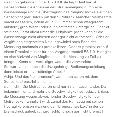
so schön gebunden in der ES 3.0 Kiste lag ! Dankbar ist
insbesondere die Abnahme der Straßenneigung durch eine
Wasserwaage und die Übertragung des Neigungswinkels auf den
Sensorkopf (der Balken mit den 5 Röhren). Mancher Meßbeamte
macht das falsch, indem er ES 3.0 immer schön waagerecht
aufstellt ( grob falsch) oder auf nicht festen Untergrund. Oder er
stellt das Gerät direkt unter die Leitplanke (dann kann er die
Wasserwaage nicht ablesen oder gar nicht aufsetzen). Oder er
vergißt den eingestelten Neigungswinkel nach Ende der
Messsung nochmals zu protokollieren. Oder er protokolliert auf
einem Protokollmuster für das Vorgängermodell ES 1.0. Hier gibt
es eine Vielzahl von Möglichkeiten, die Messung zu Fall zu
bringen
.
Kennt der Verteidiger weder die verwendete
Softwareversion noch die dazugehörige Bedienungsanleitung,
dann leistet er unvollständige Arbeit !
Achja: Und das "reinbremsen", wenn man schon mit dem
Sensorkopf parallel ist, lohnt
sich nicht: Die Meßsensoren sind nur 25 cm auseinander. Da
bekommt niemand mehr die Geschwindigkeit so reduziert, dass
die Messung wegen abweichender Geschwindigkeiten der
Meßstrecken annuliert wird, zumal das Fahrzeug mit seinen
Hydraulikbremsen während der "Bremsschwellzeit" in der der
Bremsdruck aufgebaut wird, schlicht noch gar nicht bremst !