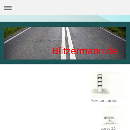
Blitzermann.de
Polyscan stationär
eso es 3.0