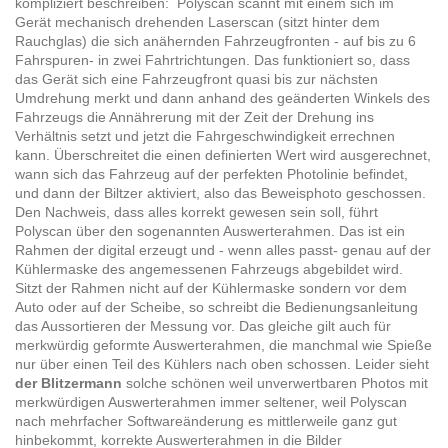
kompliziert beschreiben: Polyscan scannt mit einem sich im
Gerät mechanisch drehenden Laserscan (sitzt hinter dem
Rauchglas) die sich anähernden Fahrzeugfronten - auf bis zu 6
Fahrspuren- in zwei Fahrtrichtungen. Das funktioniert so, dass
das Gerät sich eine Fahrzeugfront quasi bis zur nächsten
Umdrehung merkt und dann anhand des geänderten Winkels des
Fahrzeugs die Annährerung mit der Zeit der Drehung ins
Verhältnis setzt und jetzt die Fahrgeschwindigkeit errechnen
kann. Überschreitet die einen definierten Wert wird ausgerechnet,
wann sich das Fahrzeug auf der perfekten Photolinie befindet,
und dann der Biltzer aktiviert, also das Beweisphoto geschossen.
Den Nachweis, dass alles korrekt gewesen sein soll, führt
Polyscan über den sogenannten Auswerterahmen. Das ist ein
Rahmen der digital erzeugt und - wenn alles passt- genau auf der
Kühlermaske des angemessenen Fahrzeugs abgebildet wird.
Sitzt der Rahmen nicht auf der Kühlermaske sondern vor dem
Auto oder auf der Scheibe, so schreibt die Bedienungsanleitung
das Aussortieren der Messung vor. Das gleiche gilt auch für
merkwürdig geformte Auswerterahmen, die manchmal wie Spieße
nur über einen Teil des Kühlers nach oben schossen. Leider sieht
der Blitzermann
solche schönen weil unverwertbaren Photos mit
merkwürdigen Auswerterahmen immer seltener, weil Polyscan
nach mehrfacher Softwareänderung es mittlerweile ganz gut
hinbekommt, korrekte Auswerterahmen in die Bilder