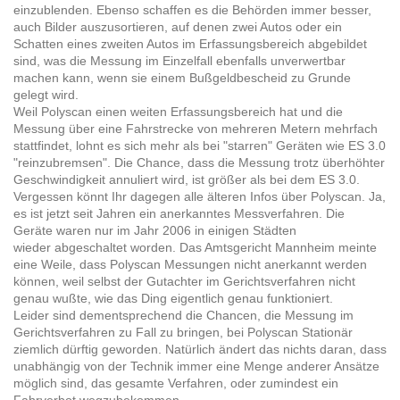
einzublenden. Ebenso schaffen es die Behörden immer besser,
auch Bilder auszusortieren, auf denen zwei Autos oder ein
Schatten eines zweiten Autos im Erfassungsbereich abgebildet
sind, was die Messung im Einzelfall ebenfalls unverwertbar
machen kann, wenn sie einem Bußgeldbescheid zu Grunde
gelegt wird.
Weil Polyscan einen weiten Erfassungsbereich hat und die
Messung über eine Fahrstrecke von mehreren Metern mehrfach
stattfindet, lohnt es sich mehr als bei "starren" Geräten wie ES 3.0
"reinzubremsen". Die Chance, dass die Messung trotz überhöhter
Geschwindigkeit annuliert wird, ist größer als bei dem ES 3.0.
Vergessen könnt Ihr dagegen alle älteren Infos über Polyscan. Ja,
es ist jetzt seit Jahren ein anerkanntes Messverfahren. Die
Geräte waren nur im Jahr 2006 in einigen Städten
wieder abgeschaltet worden. Das Amtsgericht Mannheim meinte
eine Weile, dass Polyscan Messungen nicht anerkannt werden
können, weil selbst der Gutachter im Gerichtsverfahren nicht
genau wußte, wie das Ding eigentlich genau funktioniert.
Leider sind dementsprechend die Chancen, die Messung im
Gerichtsverfahren zu Fall zu bringen, bei Polyscan Stationär
ziemlich dürftig geworden. Natürlich ändert das nichts daran, dass
unabhängig von der Technik immer eine Menge anderer Ansätze
möglich sind, das gesamte Verfahren, oder zumindest ein